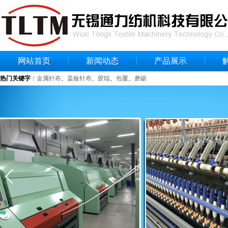
网站首页
新闻动态
产品展示
热门关键字
：
金属针布
、
盖板针布
、
胶辊
、
包覆
、
磨砺