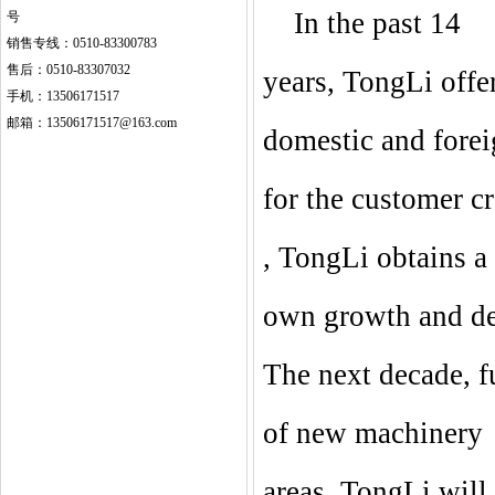
In the past 1
4
号
销售专线：0510-83300783
售后：0510-83307032
years
, TongLi offe
手机：13506171517
邮箱：13506171517@163.com
domestic and fore
f
or the customer
cr
, TongLi obtains
a
own growth and d
The next decade
, f
of
new
machinery
areas
, TongLi will